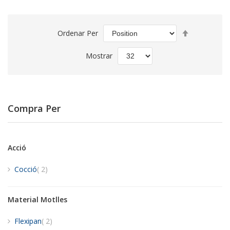
Set
Ordenar Per
Descending
Direction
Mostrar
Compra Per
Acció
items
Cocció
2
Material Motlles
items
Flexipan
2