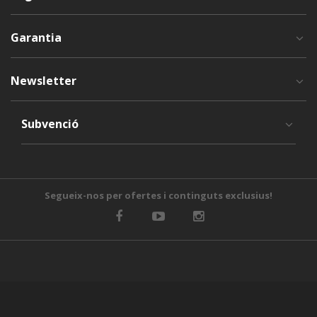
Garantia
Newsletter
Subvenció
Segueix-nos per ofertes i continguts exclusius!