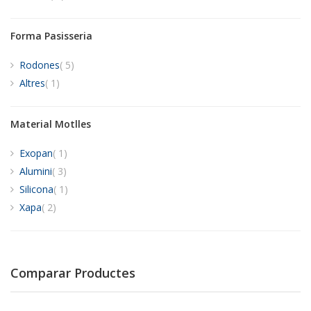
Forma Pasisseria
items
Rodones
5
item
Altres
1
Material Motlles
item
Exopan
1
items
Alumini
3
item
Silicona
1
items
Xapa
2
Comparar Productes