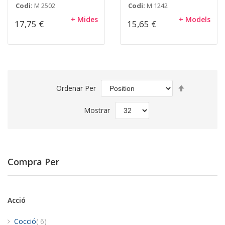
Codi:
M 2502
Codi:
M 1242
+ Mides
+ Models
17,75 €
15,65 €
Set
Ordenar Per
Descending
Direction
Mostrar
Compra Per
Acció
items
Cocció
6