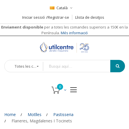
Català
Iniciar sessió
Registrar-se
Llista de desitjos
Enviament disponible
per a totes les comandes superiors a 150€ en la
Península.
Més informació
Totes les categories
Home
Motlles
Pastisseria
Flaneres, Magdalenes I Tocinets