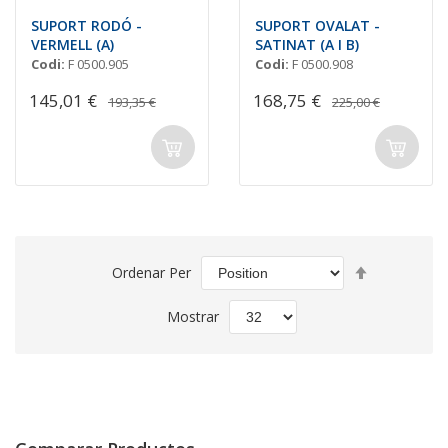
SUPORT RODÓ -
SUPORT OVALAT -
VERMELL (A)
SATINAT (A I B)
Codi:
F 0500.905
Codi:
F 0500.908
145,01 €
168,75 €
193,35 €
225,00 €
Set
Ordenar Per
Descending
Direction
Mostrar