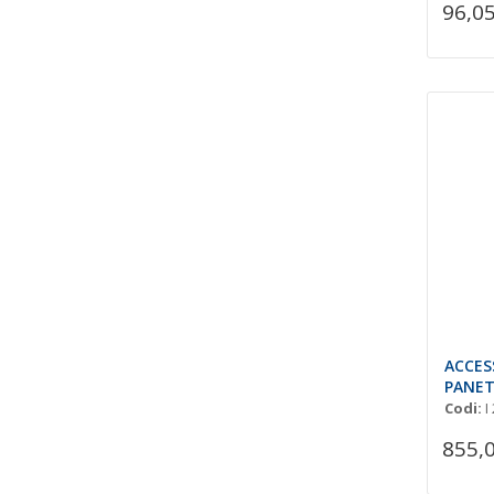
96,05
ACCES
PANE
Codi:
I
855,