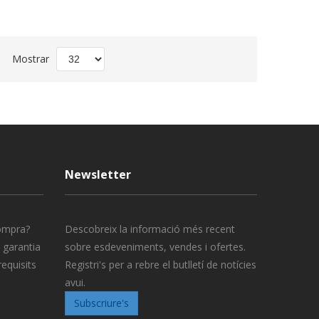
t
Mostrar
scending
rection
Newsletter
compra?
Descobreix la informació més recent
 garantia
sobre esdeveniments, vendes i ofertes.
requisits
Registri's per a rebre el butlletí de notícies
avui.
Subscriure's