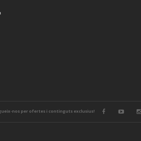
a
ueix-nos per ofertes i continguts exclusius!