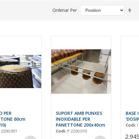
Se
Ordenar Per
De
Di
O PER
SUPORT AMB PUNXES
BASE 
TTONE 60cm
INOXIDABLE PER
'DOSI
10)
PANETTONE 200x40cm
Codi:
I
 2200.001
Codi:
P 2200.010
2.94