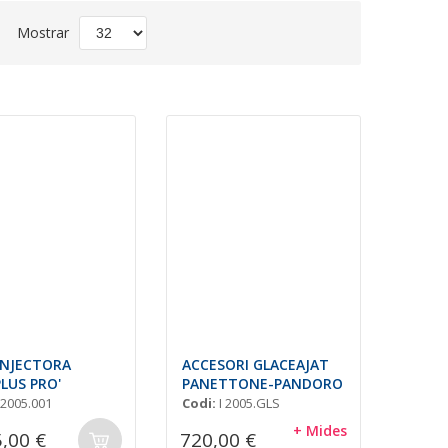
t
Mostrar
scending
rection
INJECTORA
ACCESORI GLACEAJAT
PLUS PRO'
PANETTONE-PANDORO
 2005.001
Codi:
I 2005.GLS
+ Mides
5,00 €
720,00 €