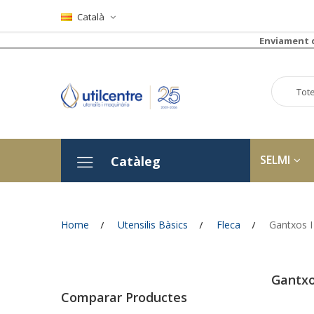
Català
Enviament 
Tote
SELMI
Catàleg
Home
Utensilis Bàsics
Fleca
Gantxos I
Gantxo
Comparar Productes