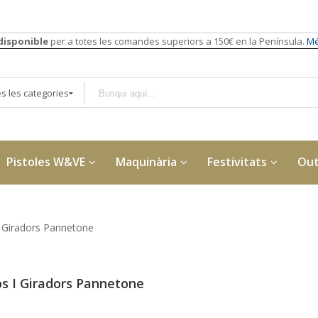
disponible
per a totes les comandes superiors a 150€ en la Península.
Mé
s les categories
Pistoles W&VE
Maquinària
Festivitats
Out
 Giradors Pannetone
s I Giradors Pannetone