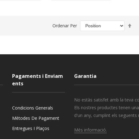
Se
Ordenar Per
De
Di
Pagaments i Enviam
Garantia
ents
No estàs satisfet amb la teva 
Els nostres productes tenen una
Condicions Generals
d'un any, cumplint els seguents 
Mètodes De Pagament
Entregues I Plaços
Més informació.