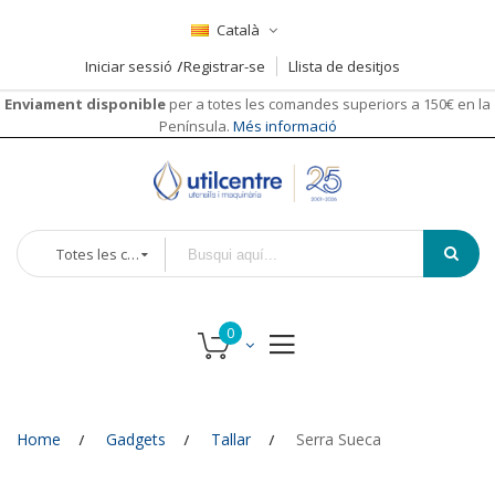
Català
Iniciar sessió
Registrar-se
Llista de desitjos
Enviament disponible
per a totes les comandes superiors a 150€ en la
Península.
Més informació
Totes les categories
Home
Gadgets
Tallar
Serra Sueca